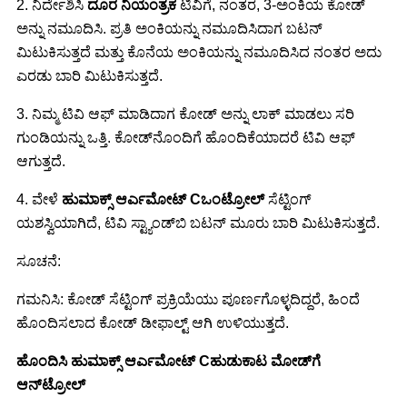
2. ನಿರ್ದೇಶಿಸಿ
ದೂರ ನಿಯಂತ್ರಕ
ಟಿವಿಗೆ, ನಂತರ, 3-ಅಂಕಿಯ ಕೋಡ್
ಅನ್ನು ನಮೂದಿಸಿ. ಪ್ರತಿ ಅಂಕಿಯನ್ನು ನಮೂದಿಸಿದಾಗ ಬಟನ್
ಮಿಟುಕಿಸುತ್ತದೆ ಮತ್ತು ಕೊನೆಯ ಅಂಕಿಯನ್ನು ನಮೂದಿಸಿದ ನಂತರ ಅದು
ಎರಡು ಬಾರಿ ಮಿಟುಕಿಸುತ್ತದೆ.
3. ನಿಮ್ಮ ಟಿವಿ ಆಫ್ ಮಾಡಿದಾಗ ಕೋಡ್ ಅನ್ನು ಲಾಕ್ ಮಾಡಲು ಸರಿ
ಗುಂಡಿಯನ್ನು ಒತ್ತಿ. ಕೋಡ್‌ನೊಂದಿಗೆ ಹೊಂದಿಕೆಯಾದರೆ ಟಿವಿ ಆಫ್
ಆಗುತ್ತದೆ.
4. ವೇಳೆ
ಹುಮಾಕ್ಸ್ ಆರ್
ಎಮೋಟ್
C
ಒಂಟ್ರೋಲ್
ಸೆಟ್ಟಿಂಗ್
ಯಶಸ್ವಿಯಾಗಿದೆ, ಟಿವಿ ಸ್ಟ್ಯಾಂಡ್‌ಬಿ ಬಟನ್ ಮೂರು ಬಾರಿ ಮಿಟುಕಿಸುತ್ತದೆ.
ಸೂಚನೆ:
ಗಮನಿಸಿ: ಕೋಡ್ ಸೆಟ್ಟಿಂಗ್ ಪ್ರಕ್ರಿಯೆಯು ಪೂರ್ಣಗೊಳ್ಳದಿದ್ದರೆ, ಹಿಂದೆ
ಹೊಂದಿಸಲಾದ ಕೋಡ್ ಡೀಫಾಲ್ಟ್ ಆಗಿ ಉಳಿಯುತ್ತದೆ.
ಹೊಂದಿಸಿ
ಹುಮಾಕ್ಸ್ ಆರ್
ಎಮೋಟ್
C
ಹುಡುಕಾಟ ಮೋಡ್‌ಗೆ
ಆನ್‌ಟ್ರೋಲ್