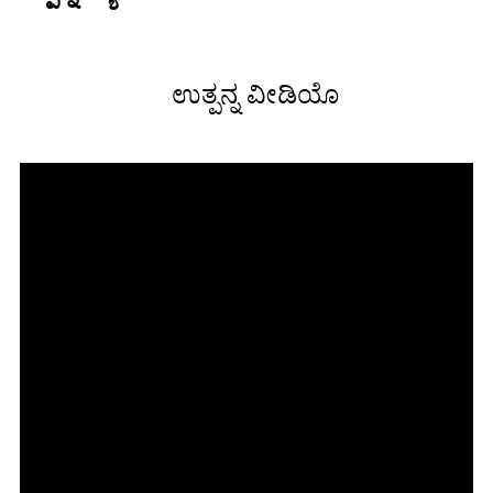
ಉತ್ಪನ್ನ ವೀಡಿಯೊ