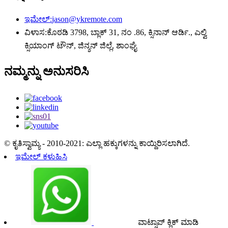
ಇಮೇಲ್:
jason@ykremote.com
ವಿಳಾಸ:
ಕೊಠಡಿ 3798, ಬ್ಲಾಕ್ 31, ನಂ .86, ಕ್ಸಿನಾನ್ ಆರ್ಡಿ., ಎಲ್ವಿ
ಕ್ಸಿಯಾಂಗ್ ಟೌನ್, ಜಿನ್ಶನ್ ಜಿಲ್ಲೆ, ಶಾಂಘೈ
ನಮ್ಮನ್ನು ಅನುಸರಿಸಿ
© ಕೃತಿಸ್ವಾಮ್ಯ - 2010-2021: ಎಲ್ಲಾ ಹಕ್ಕುಗಳನ್ನು ಕಾಯ್ದಿರಿಸಲಾಗಿದೆ.
ಇಮೇಲ್ ಕಳುಹಿಸಿ
ವಾಟ್ಸಾಪ್ ಕ್ಲಿಕ್ ಮಾಡಿ